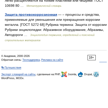
легко расщепляются на тонкие пластинки или чешуйки. ГОСТ
10698 80 …
Металлургический словарь
Защита противокоррозионная
— – процессы и средства,
применяемые для уменьшения или прекращения коррозии
металла. [ГОСТ 5272 68] Рубрика термина: Защита от коррозии
Рубрики энциклопедии: Абразивное оборудование, Абразивы,
Автодороги …
Энциклопедия терминов, определений и пояснений
строительных материалов
© Академик, 2000-2026
18+
Обратная связь:
Техподдержка
,
Реклама на сайте
👣 Путешествия
Экспорт словарей на сайты
, сделанные на PHP,
Joomla,
Drupal,
WordPress, MODx.