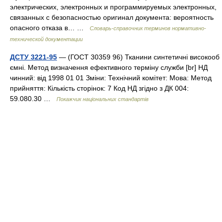
электрических, электронных и программируемых электронных,
связанных с безопасностью оригинал документа: вероятность
опасного отказа в… …
Словарь-справочник терминов нормативно-
технической документации
ДСТУ 3221-95
— (ГОСТ 30359 96) Тканини синтетичні високооб
ємні. Метод визначення ефективного терміну служби [br] НД
чинний: від 1998 01 01 Зміни: Технічний комітет: Мова: Метод
прийняття: Кількість сторінок: 7 Код НД згідно з ДК 004:
59.080.30 …
Покажчик національних стандартів