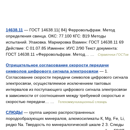
14638.11
— ГОСТ 14638.11{ 84} Ферровольфрам. Метод
определения свинца. ОКС: 77.100 КГС: В19 Методы
испытаний. Упаковка. Маркировка Взамен: ГОСТ 14638.11 69
Действие: С 01.07.85 Изменен: ИУС 2/90 Текст документа:
ГОСТ 14638.11 «Ферровольфрам. Метод… …
Справочник ГОСТов
Отрицательное согласование скорости передачи
символов цифрового сигнала электросвязи
— 1.
Согласование скорости передачи символов цифрового сигнала
электросвязи, осуществляемое исключением тактовых
интервалов из поступающего цифрового сигнала электросвязи
в зависимости от соотношения между требуемой скоростью и
скоростью передачи… …
Телекоммуникационный словарь
СЛЮДЫ
— группа широко распространенных
породообразующих минералов, алюмосиликаты К, Mg, Fe, Li,
редко Na. Твердость по минералогической шкале 2 3. Слюды